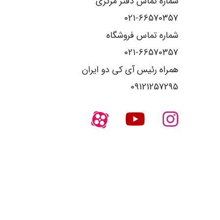
شماره تماس دفتر مرکزی
021-66570357
شماره تماس فروشگاه
021-66570357
همراه رئیس آی کی دو ایران
09121257295
کلیه حقوق مادی و معنوی سایت نزد آی کی دو ایران محفوظ می باشد
طراحی و توسعه سایت توسط آژانس دیجیتال مارکتینگ لیمیت (limitx.ir)